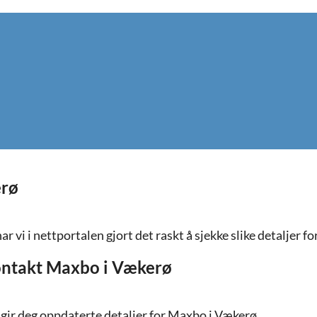
erø
ar vi i nettportalen gjort det raskt å sjekke slike detaljer 
ntakt Maxbo i Vækerø
n gir deg oppdaterte detaljer for Maxbo i Vækerø.