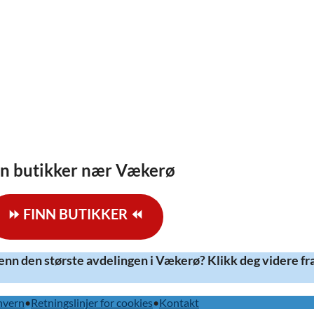
nn butikker nær Vækerø
⏩ FINN BUTIKKER ⏪
nn den største avdelingen i Vækerø? Klikk deg videre fr
onvern
•
Retningslinjer for cookies
•
Kontakt