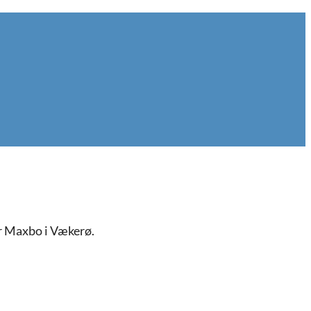
for Maxbo i Vækerø.