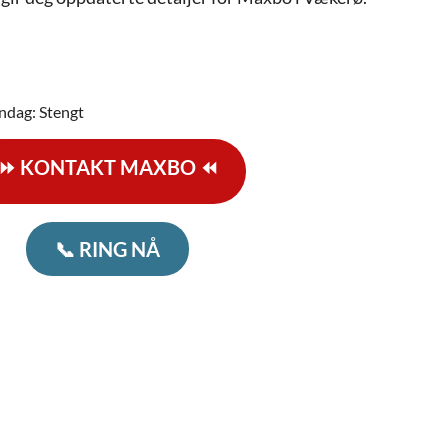
ndag: Stengt
⏩ KONTAKT MAXBO ⏪
📞 RING NÅ