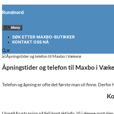
Hopp
til
Rundnord
innhold
Meny
SØK ETTER MAXBO-BUTIKKER
KONTAKT OSS NÅ
Åpningstider og telefon til Maxbo i Væk
Telefon og åpning er ofte det første man vil finne. Derfor h
Ko
Unngå frustrasjon på feil kontaktinfo. Vi i denne portale