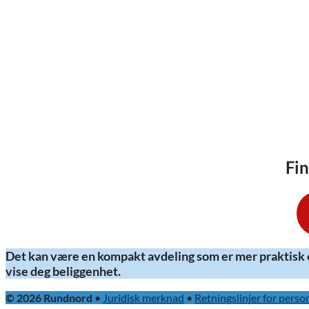
Fi
Det kan være en kompakt avdeling som er mer praktisk e
vise deg beliggenhet.
© 2026 Rundnord
•
Juridisk merknad
•
Retningslinjer for pers